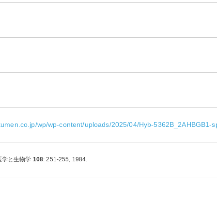
okumen.co.jp/wp/wp-content/uploads/2025/04/Hyb-5362B_2AHBGB1-s
: 医学と生物学
108
: 251-255, 1984.