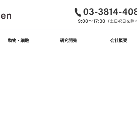
動物・細胞
研究開発
会社概要
GemPharmatech社
ゲノム編集_動物
iPS細胞樹立
改変_細胞株
Tg作製
KO/KI
ヒト抗原マウス
開発概要・紹介
抗体医薬
品質方針・行動指
透明性に関する指
動物福祉への取組
企業理念（MVV）
インドネシア活動
肝炎ウイルス十話
会社沿革
取扱いマウス