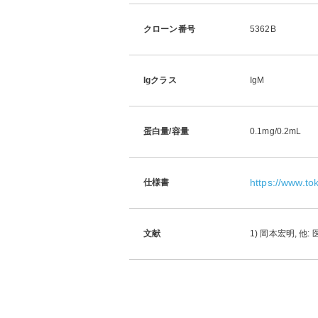
クローン番号
5362B
Igクラス
IgM
蛋白量/容量
0.1mg/0.2mL
https://www.t
仕様書
文献
1) 岡本宏明, 他