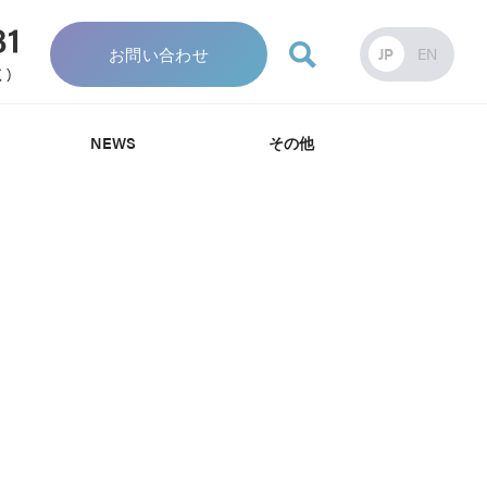
お問い合わせ
JP
EN
NEWS
その他
針
針
み
資料・カタログ