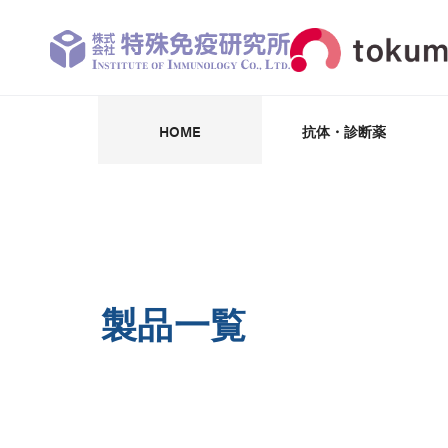
HOME
抗体・診断薬
抗体・抗原・阻害剤
パートナー企業
受託開発・製造
抗体受託作製
診断薬・試薬
学術情報
CK-18F
製品一覧