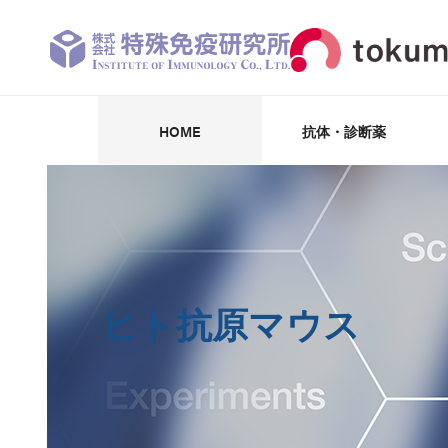
HOME
抗体・診断薬
抗体・抗原・阻害剤
パートナー企業
受託開発・製造
抗体受託作製
診断薬・試薬
学術情報
CK-18F
ヒト抗原マウス