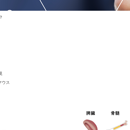
？
現
マウス