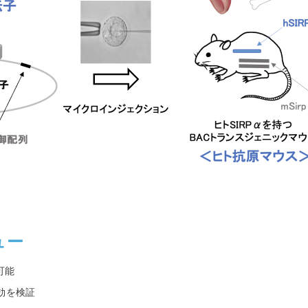
ュー
可能
効を検証