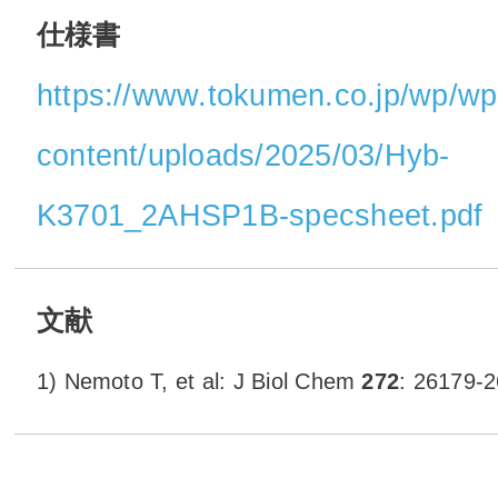
仕様書
https://www.tokumen.co.jp/wp/wp
content/uploads/2025/03/Hyb-
K3701_2AHSP1B-specsheet.pdf
文献
1) Nemoto T, et al: J Biol Chem
272
: 26179-2