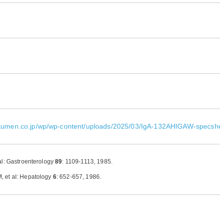
okumen.co.jp/wp/wp-content/uploads/2025/03/IgA-132AHIGAW-specshe
al: Gastroenterology
89
: 1109-1113, 1985.
t al: Hepatology
6
: 652-657, 1986.