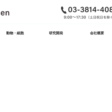
動物・細胞
研究開発
会社概要
GemPharmatech社
ゲノム編集_動物
iPS細胞樹立
改変_細胞株
Tg作製
KO/KI
ヒト抗原マウス
開発概要・紹介
抗体医薬
品質方針・行動指
透明性に関する指
動物福祉への取組
企業理念（MVV）
インドネシア活動
肝炎ウイルス十話
会社沿革
取扱いマウス