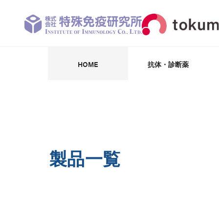
HOME
抗体・診断薬
抗体・抗原・阻害剤
パートナー企業
受託開発・製造
抗体受託作製
診断薬・試薬
学術情報
CK-18F
製品一覧