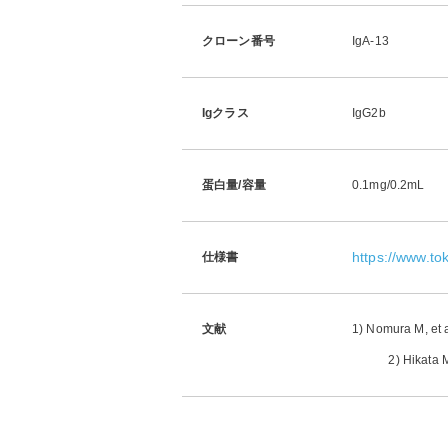
クローン番号
IgA-13
Igクラス
IgG2b
蛋白量/容量
0.1mg/0.2mL
https://www.t
仕様書
文献
1) Nomura M, et 
2) Hikata M, e