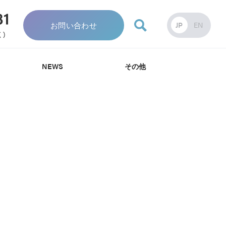
お問い合わせ
JP
EN
NEWS
その他
針
針
み
資料・カタログ