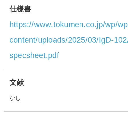
仕様書
https://www.tokumen.co.jp/wp/wp
content/uploads/2025/03/IgD-10
specsheet.pdf
文献
なし