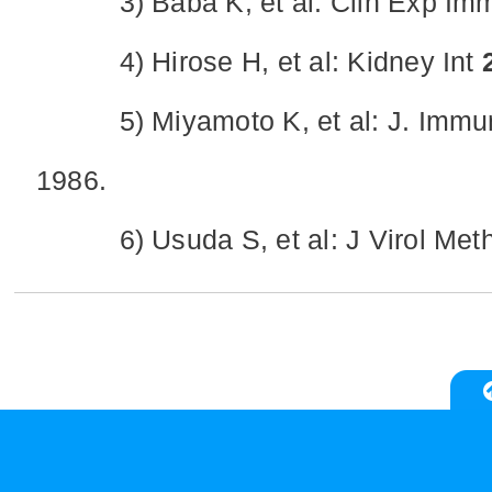
3) Baba K, et al: Clin Exp Im
4) Hirose H, et al: Kidney Int
5) Miyamoto K, et al: J. Immu
1986.
6) Usuda S, et al: J Virol Met