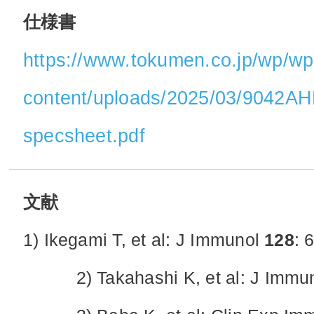
仕様書
https://www.tokumen.co.jp/wp/wp
content/uploads/2025/03/9042AH
specsheet.pdf
文献
1) Ikegami T, et al: J Immunol
128
: 
2) Takahashi K, et al: J Immu