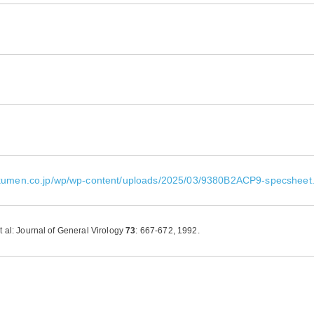
okumen.co.jp/wp/wp-content/uploads/2025/03/9380B2ACP9-specsheet
t al: Journal of General Virology
73
: 667-672, 1992.