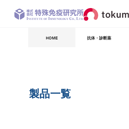
HOME
抗体・診断薬
抗体・抗原・阻害剤
パートナー企業
受託開発・製造
抗体受託作製
診断薬・試薬
学術情報
CK-18F
製品一覧