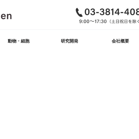
動物・細胞
研究開発
会社概要
GemPharmatech社
ゲノム編集_動物
iPS細胞樹立
改変_細胞株
Tg作製
KO/KI
ヒト抗原マウス
開発概要・紹介
抗体医薬
品質方針・行動指
透明性に関する指
動物福祉への取組
企業理念（MVV）
インドネシア活動
肝炎ウイルス十話
会社沿革
取扱いマウス