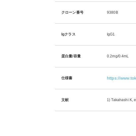
クローン番号
9380B
Igクラス
IgG1
蛋白量/容量
0.2mg/0.4mL
https://www.t
仕様書
文献
1) Takahashi K, e