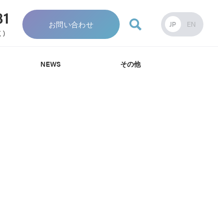
お問い合わせ
JP
EN
NEWS
その他
針
針
み
資料・カタログ