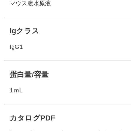
マウス腹水原液
Igクラス
IgG1
蛋白量/容量
1 mL
カタログPDF