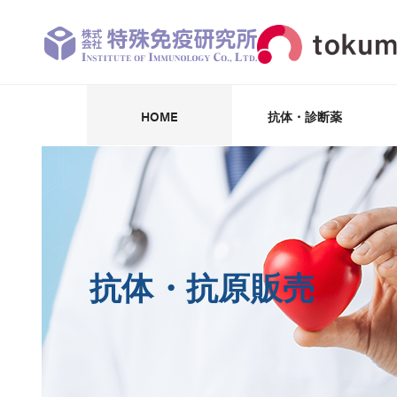
HOME
抗体・診断薬
抗体・抗原・阻害剤
パートナー企業
受託開発・製造
抗体受託作製
診断薬・試薬
学術情報
CK-18F
抗体・抗原販売