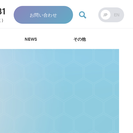
お問い合わせ
JP
EN
NEWS
その他
針
針
み
資料・カタログ