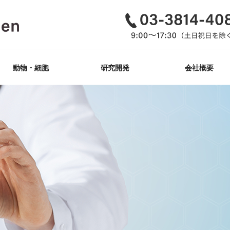
動物・細胞
研究開発
会社概要
GemPharmatech社
ゲノム編集_動物
iPS細胞樹立
改変_細胞株
Tg作製
KO/KI
ヒト抗原マウス
開発概要・紹介
抗体医薬
品質方針・行動指
透明性に関する指
動物福祉への取組
企業理念（MVV）
インドネシア活動
肝炎ウイルス十話
会社沿革
取扱いマウス